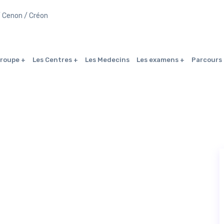
/ Cenon / Créon
Groupe
Les Centres
Les Medecins
Les examens
Parcours 