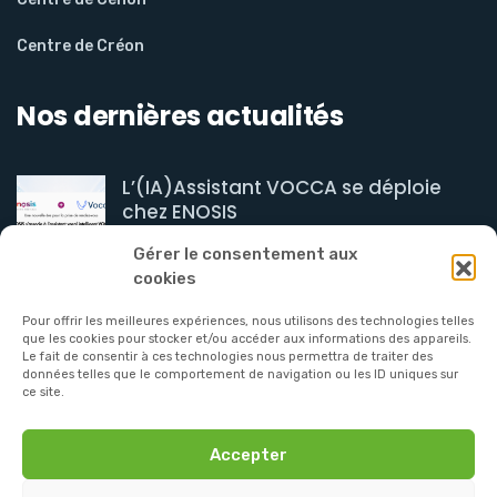
Centre de Créon
Nos dernières actualités
L’(IA)Assistant VOCCA se déploie
chez ENOSIS
août 04, 2026
Gérer le consentement aux
cookies
Le groupe ENOSIS organisent
l’ouverture de 3
Pour offrir les meilleures expériences, nous utilisons des technologies telles
que les cookies pour stocker et/ou accéder aux informations des appareils.
juillet 23, 2026
Le fait de consentir à ces technologies nous permettra de traiter des
données telles que le comportement de navigation ou les ID uniques sur
ce site.
Accepter