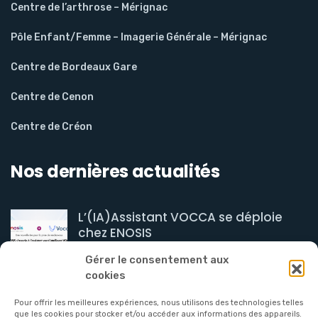
Centre de l’arthrose – Mérignac
Pôle Enfant/Femme – Imagerie Générale – Mérignac
Centre de Bordeaux Gare
Centre de Cenon
Centre de Créon
Nos dernières actualités
L’(IA)Assistant VOCCA se déploie
chez ENOSIS
août 04, 2026
Gérer le consentement aux
cookies
Le groupe ENOSIS organisent
l’ouverture de 3
Pour offrir les meilleures expériences, nous utilisons des technologies telles
que les cookies pour stocker et/ou accéder aux informations des appareils.
juillet 23, 2026